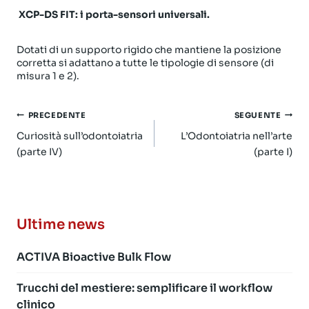
XCP-DS FIT: i porta-sensori universali.
Dotati di un supporto rigido che mantiene la posizione
corretta si adattano a tutte le tipologie di sensore (di
misura 1 e 2).
Navigazione
PRECEDENTE
SEGUENTE
articoli
Curiosità sull’odontoiatria
L’Odontoiatria nell’arte
(parte IV)
(parte I)
Ultime news
ACTIVA Bioactive Bulk Flow
Trucchi del mestiere: semplificare il workflow
clinico