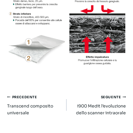
Navigazione
PRECEDENTE
SEGUENTE
articoli
Transcend composito
i900 Medit l’evoluzione
universale
dello scanner intraorale