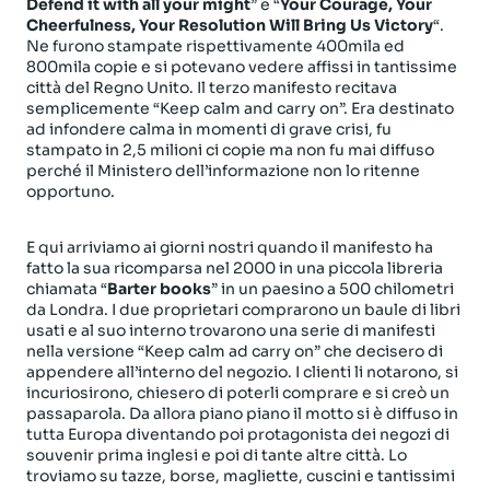
Defend it with all your might
” e “
Your Courage, Your
Cheerfulness, Your Resolution Will Bring Us Victory
“.
Ne furono stampate rispettivamente 400mila ed
800mila copie e si potevano vedere affissi in tantissime
città del Regno Unito. Il terzo manifesto recitava
semplicemente “Keep calm and carry on”. Era destinato
ad infondere calma in momenti di grave crisi, fu
stampato in 2,5 milioni ci copie ma non fu mai diffuso
perché il Ministero dell’informazione non lo ritenne
opportuno.
E qui arriviamo ai giorni nostri quando il manifesto ha
fatto la sua ricomparsa nel 2000 in una piccola libreria
chiamata “
Barter books
” in un paesino a 500 chilometri
da Londra. I due proprietari comprarono un baule di libri
usati e al suo interno trovarono una serie di manifesti
nella versione “Keep calm ad carry on” che decisero di
appendere all’interno del negozio. I clienti li notarono, si
incuriosirono, chiesero di poterli comprare e si creò un
passaparola. Da allora piano piano il motto si è diffuso in
tutta Europa diventando poi protagonista dei negozi di
souvenir prima inglesi e poi di tante altre città. Lo
troviamo su tazze, borse, magliette, cuscini e tantissimi