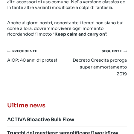
altri accessori di uso comune. Nella versione classica ed
in tante altre varianti modificate a colpi di fantasia.
Anche ai giorni nostri, nonostante i tempi non siano bui
come allora, dovremmo vivere ogni momento
ricordandoci il motto “
Keep calm and carry on
”.
Navigazione
PRECEDENTE
SEGUENTE
articoli
AIOP: 40 anni di protesi
Decreto Crescita proroga
super ammortamento
2019
Ultime news
ACTIVA Bioactive Bulk Flow
Trucchi del mestiere: semplificare il workflow