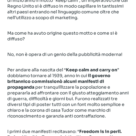
di inizio anno il motto “Keep calm”, un imperativo che dal
Regno Unito si è diffuso in modo capillare in tantissimi
altri paesi entrando nel linguaggio comune oltre che
nell’utilizzo a scopo di marketing.
Ma come ha avuto origine questo motto e come si è
diffuso?
No, non è opera di un genio della pubblicità moderna!
Per andare alla nascita del “
Keep calm and carry on
”
dobbiamo tornare al 1939, anno in cui
il governo
britannico commissionò alcuni manifesti di
propaganda
per tranquillizzare la popolazione e
prepararla ad affrontare con il giusto atteggiamento anni
di guerra, difficoltà e giorni bui. Furono realizzati tre
diversi tipi di poster tutti con un font molto semplice e
chiaro e la corona di casa Tudor come marchio di
riconoscimento e garanzia anti contraffazione.
I primi due manifesti recitavano: “
Freedom is in peril.