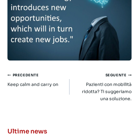
Navigazione
PRECEDENTE
SEGUENTE
articoli
Keep calm and carry on
Pazienti con mobilità
ridotta? Ti suggeriamo
una soluzione.
Ultime news