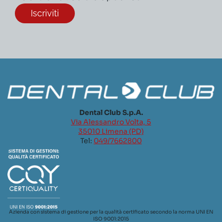
Dental Club S.p.A.
Via Alessandro Volta, 5
35010 Limena (PD)
Tel:
049/7662800
Azienda con sistema di gestione per la qualità certificato secondo la norma UNI EN
ISO 9001:2015