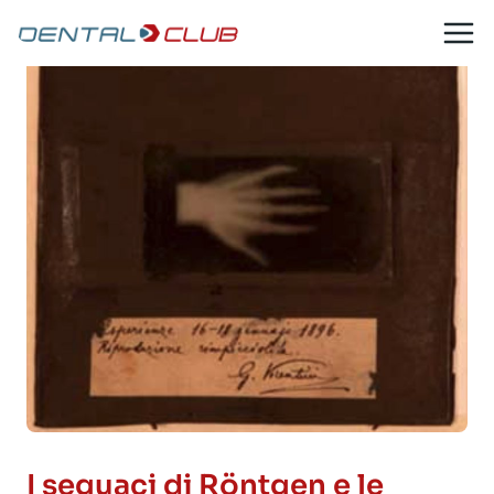
Salta
al
contenuto
I seguaci di Röntgen e le