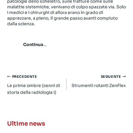
patologie dello scheletro, sulle fratture come sulle
malattie sistemiche, venivano di colpo spazzate via. Solo
i medici e i chirurghi di allora erano in grado di
apprezzare, a pieno, il grande passo avanti compiuto
dalla scienza.
Continua
…
Navigazione
PRECEDENTE
SEGUENTE
articoli
Le prime ombre (cenni di
Strumenti rotanti ZenFlex
storia della radiologia I)
Ultime news