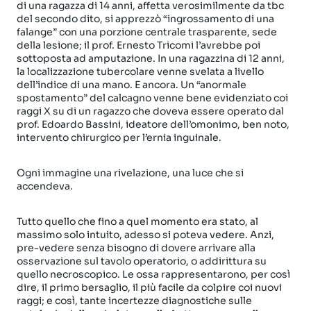
di una ragazza di 14 anni, affetta verosimilmente da tbc
del secondo dito, si apprezzò “ingrossamento di una
falange” con una porzione centrale trasparente, sede
della lesione; il prof. Ernesto Tricomi l’avrebbe poi
sottoposta ad amputazione. In una ragazzina di 12 anni,
la localizzazione tubercolare venne svelata a livello
dell’indice di una mano. E ancora. Un “anormale
spostamento” del calcagno venne bene evidenziato coi
raggi X su di un ragazzo che doveva essere operato dal
prof. Edoardo Bassini, ideatore dell’omonimo, ben noto,
intervento chirurgico per l’ernia inguinale.
Ogni immagine una rivelazione, una luce che si
accendeva.
Tutto quello che fino a quel momento era stato, al
massimo solo intuito, adesso si poteva vedere. Anzi,
pre-vedere senza bisogno di dovere arrivare alla
osservazione sul tavolo operatorio, o addirittura su
quello necroscopico. Le ossa rappresentarono, per così
dire, il primo bersaglio, il più facile da colpire coi nuovi
raggi; e così, tante incertezze diagnostiche sulle