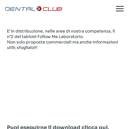
Follow Me Laboratorio n°2
Salta
al
contenuto
9 Marzo 2018
E’ in distribuzione, nelle aree di nostra competenza, il
n°2 del tabloid Follow Me Laboratorio.
Non solo proposte commerciali ma anche informazioni
utili; sfoglialo!!!
Puoi eseguirne il download clicca
qui
.