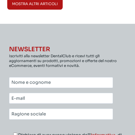
MOSTRA ALTRI ARTICOLI
NEWSLETTER
Iscriviti alla newsletter DentalClub e ricevi tutti gli
aggiornamenti su prodotti, promozioni e offerte del nostro
eCommerce, eventi formativi e novità.
Nome
e
cognome*
E-
mail*
Ragione
sociale*
Dichiaro di aver preso visione dell’
informativa
, di