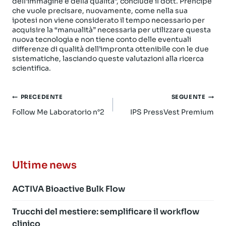
dell’immagine e della qualità”, conclude il dott. Prencipe
che vuole precisare, nuovamente, come nella sua
ipotesi non viene considerato il tempo necessario per
acquisire la “manualità” necessaria per utilizzare questa
nuova tecnologia e non tiene conto delle eventuali
differenze di qualità dell’impronta ottenibile con le due
sistematiche, lasciando queste valutazioni alla ricerca
scientifica.
Navigazione
PRECEDENTE
SEGUENTE
articoli
Follow Me Laboratorio n°2
IPS PressVest Premium
Ultime news
ACTIVA Bioactive Bulk Flow
Trucchi del mestiere: semplificare il workflow
clinico