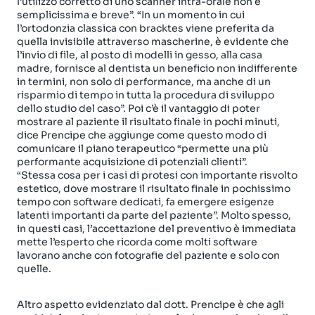
l’utilizzo corretto di uno scanner intra-orale non è
semplicissima e breve”. “In un momento in cui
l’ortodonzia classica con bracktes viene preferita da
quella invisibile attraverso mascherine, è evidente che
l’invio di file, al posto di modelli in gesso, alla casa
madre, fornisce al dentista un beneficio non indifferente
in termini, non solo di performance, ma anche di un
risparmio di tempo in tutta la procedura di sviluppo
dello studio del caso”. Poi c’è il vantaggio di poter
mostrare al paziente il risultato finale in pochi minuti,
dice Prencipe che aggiunge come questo modo di
comunicare il piano terapeutico “permette una più
performante acquisizione di potenziali clienti”.
“Stessa cosa per i casi di protesi con importante risvolto
estetico, dove mostrare il risultato finale in pochissimo
tempo con software dedicati, fa emergere esigenze
latenti importanti da parte del paziente”. Molto spesso,
in questi casi, l’accettazione del preventivo è immediata
mette l’esperto che ricorda come molti software
lavorano anche con fotografie del paziente e solo con
quelle.
Altro aspetto evidenziato dal dott. Prencipe è che agli