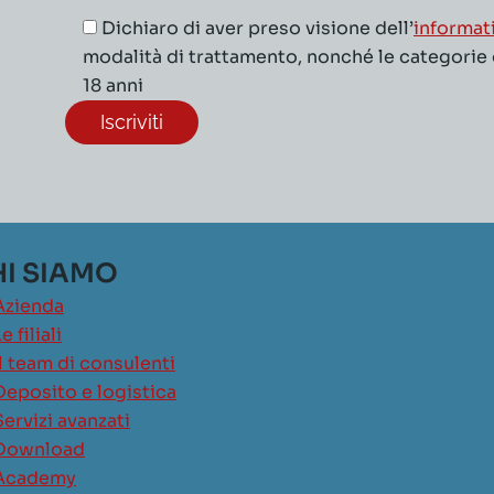
Dichiaro di aver preso visione dell’
informat
modalità di trattamento, nonché le categorie di
18 anni
I SIAMO
Azienda
e filiali
Il team di consulenti
Deposito e logistica
Servizi avanzati
Download
Academy