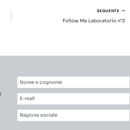
SEGUENTE
Follow Me Laboratorio n°2
Nome
e
l
cognome*
E-
mail*
Ragione
sociale*