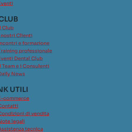
Eventi
 CLUB
Il Club
I nostri Clienti
Incontri e formazione
Training professionale
Eventi Dental Club
Il Team e i Consulenti
Daily News
NK UTILI
E-commerce
Contatti
Condizioni di vendita
Note legali
Assistenza tecnica