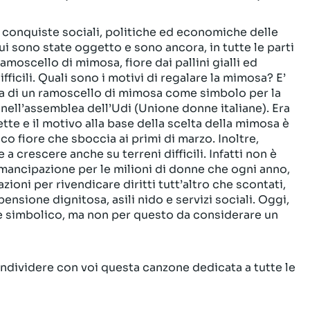
e conquiste sociali, politiche ed economiche delle
cui sono state oggetto e sono ancora, in tutte le parti
ramoscello di mimosa, fiore dai pallini gialli ed
fficili. Quali sono i motivi di regalare la mimosa? E’
celta di un ramoscello di mimosa come simbolo per la
, nell’assemblea dell’Udi (Unione donne italiane). Era
fette e il motivo alla base della scelta della mimosa è
ico fiore che sboccia ai primi di marzo. Inoltre,
 a crescere anche su terreni difficili. Infatti non è
’emancipazione per le milioni di donne che ogni anno,
ioni per rivendicare diritti tutt’altro che scontati,
pensione dignitosa, asili nido e servizi sociali. Oggi,
re simbolico, ma non per questo da considerare un
ondividere con voi questa canzone dedicata a tutte le