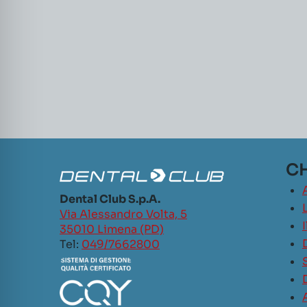
CH
Dental Club S.p.A.
L
Via Alessandro Volta, 5
35010 Limena (PD)
Tel:
049/7662800