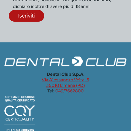
dichiaro inoltre di avere più di 18 anni
Dental Club S.p.A.
Via Alessandro Volta, 5
35010 Limena (PD)
Tel:
049/7662800