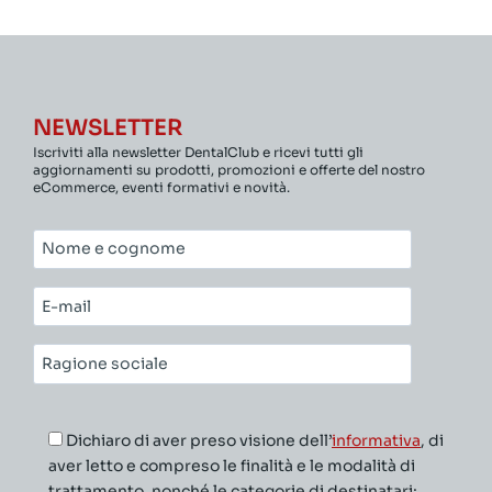
NEWSLETTER
Iscriviti alla newsletter DentalClub e ricevi tutti gli
aggiornamenti su prodotti, promozioni e offerte del nostro
eCommerce, eventi formativi e novità.
Nome
e
cognome*
E-
mail*
Ragione
sociale*
Dichiaro di aver preso visione dell’
informativa
, di
aver letto e compreso le finalità e le modalità di
trattamento, nonché le categorie di destinatari;