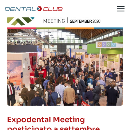
Salta
al
contenuto
Expodental Meeting
posticipato a settembre