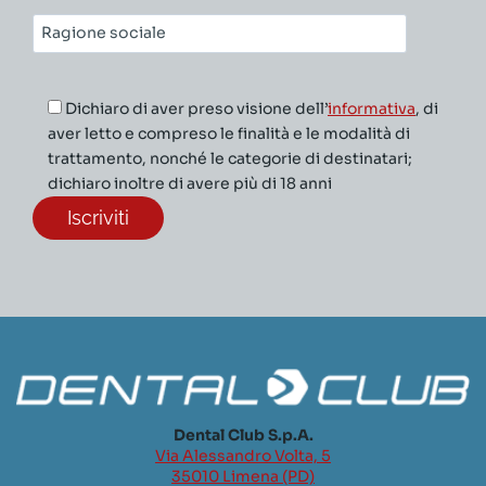
Ragione
sociale*
Dichiaro di aver preso visione dell’
informativa
, di
aver letto e compreso le finalità e le modalità di
trattamento, nonché le categorie di destinatari;
dichiaro inoltre di avere più di 18 anni
Dental Club S.p.A.
Via Alessandro Volta, 5
35010 Limena (PD)