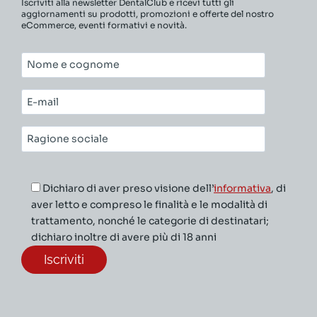
Iscriviti alla newsletter DentalClub e ricevi tutti gli
aggiornamenti su prodotti, promozioni e offerte del nostro
eCommerce, eventi formativi e novità.
Nome
e
cognome*
E-
mail*
Ragione
sociale*
Dichiaro di aver preso visione dell’
informativa
, di
aver letto e compreso le finalità e le modalità di
trattamento, nonché le categorie di destinatari;
dichiaro inoltre di avere più di 18 anni