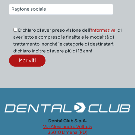
Ragione
sociale*
Dichiaro di aver preso visione dell’
informativa
, di
aver letto e compreso le finalità e le modalità di
trattamento, nonché le categorie di destinatari;
dichiaro inoltre di avere più di 18 anni
Dental Club S.p.A.
Via Alessandro Volta, 5
35010 Limena (PD)