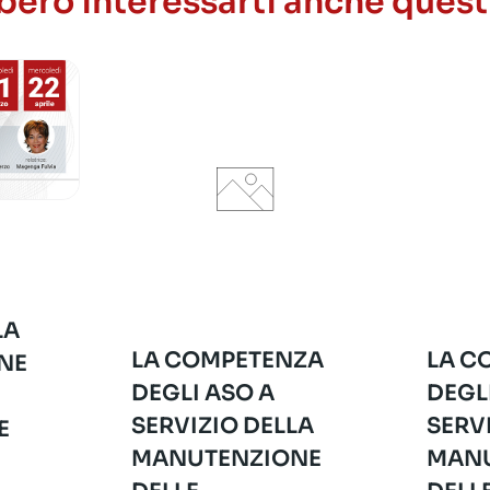
ero interessarti anche quest
LA
LA COMPETENZA
LA C
NE
DEGLI ASO A
DEGL
SERVIZIO DELLA
SERV
E
MANUTENZIONE
MANU