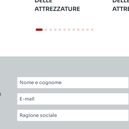
DELLE
DELL
ATTREZZATURE
ATTR
Nome
e
l
cognome*
E-
mail*
Ragione
sociale*