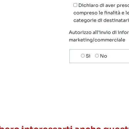
Dichiaro di aver preso
compreso le finalità e 
categorie di destinatari;
Autorizzo all’invio di inf
marketing/commerciale
Scelta
Si
No
invio
ricezione
newsletter