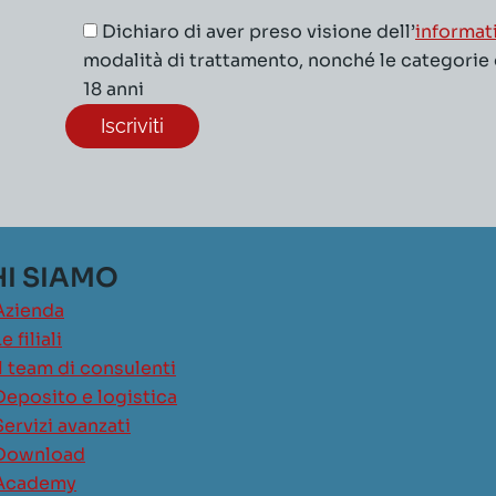
Dichiaro di aver preso visione dell’
informat
modalità di trattamento, nonché le categorie di
18 anni
I SIAMO
Azienda
e filiali
Il team di consulenti
Deposito e logistica
Servizi avanzati
Download
Academy