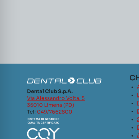
CH
Dental Club S.p.A.
L
Via Alessandro Volta, 5
35010 Limena (PD)
Tel:
049/7662800