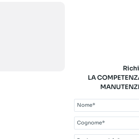
Richi
LA COMPETENZA
MANUTENZI
Nome*
Cognome*
Ragione