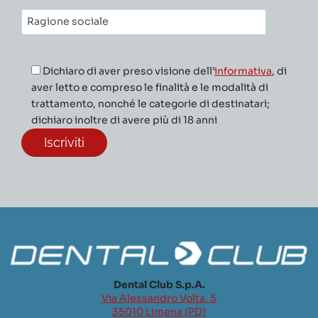
Ragione
sociale*
Dichiaro di aver preso visione dell’
informativa
, di
aver letto e compreso le finalità e le modalità di
trattamento, nonché le categorie di destinatari;
dichiaro inoltre di avere più di 18 anni
Dental Club S.p.A.
Via Alessandro Volta, 5
35010 Limena (PD)