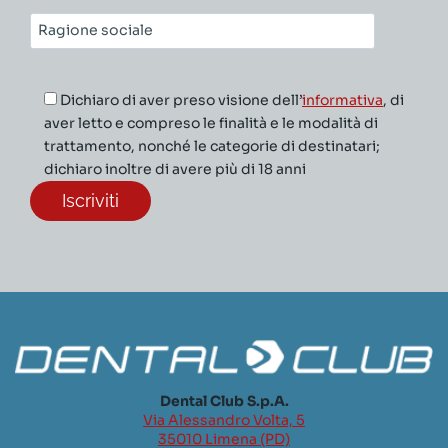
Ragione
sociale*
Dichiaro di aver preso visione dell’
informativa
, di
aver letto e compreso le finalità e le modalità di
trattamento, nonché le categorie di destinatari;
dichiaro inoltre di avere più di 18 anni
Dental Club S.p.A.
Via Alessandro Volta, 5
35010 Limena (PD)