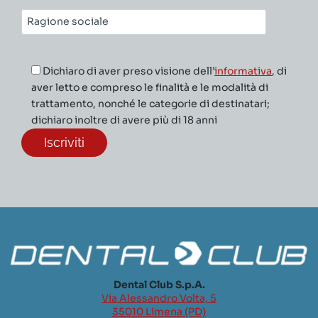
Ragione
sociale*
Dichiaro di aver preso visione dell’
informativa
, di
aver letto e compreso le finalità e le modalità di
trattamento, nonché le categorie di destinatari;
dichiaro inoltre di avere più di 18 anni
Dental Club S.p.A.
Via Alessandro Volta, 5
35010 Limena (PD)