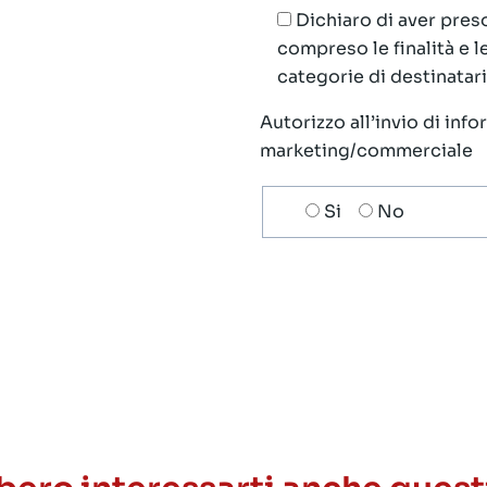
Dichiaro di aver preso
compreso le finalità e 
categorie di destinatari;
Autorizzo all’invio di inf
marketing/commerciale
Scelta
Si
No
invio
ricezione
newsletter