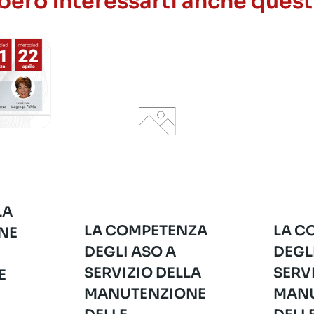
ero interessarti anche quest
LA
LA COMPETENZA
LA C
NE
DEGLI ASO A
DEGL
SERVIZIO DELLA
SERV
E
MANUTENZIONE
MANU