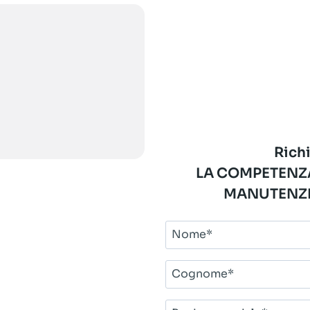
Richi
LA COMPETENZA
MANUTENZI
Nome*
Cognome*
Ragione