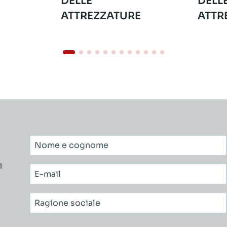
DELLE
DELL
ATTREZZATURE
ATTR
Nome
e
l
cognome*
E-
mail*
Ragione
sociale*