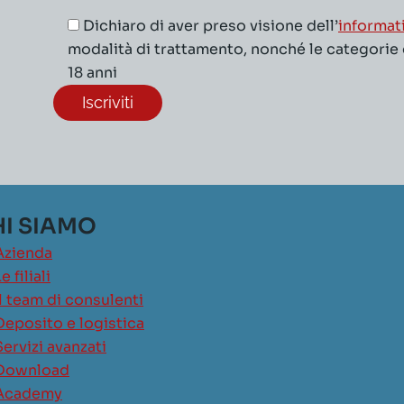
Dichiaro di aver preso visione dell’
informat
modalità di trattamento, nonché le categorie di
18 anni
I SIAMO
Azienda
e filiali
Il team di consulenti
Deposito e logistica
Servizi avanzati
Download
Academy