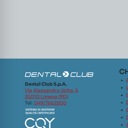
CH
Dental Club S.p.A.
L
Via Alessandro Volta, 5
35010 Limena (PD)
Tel:
049/7662800