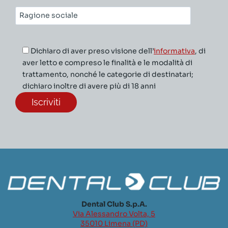
Ragione
sociale*
Dichiaro di aver preso visione dell’
informativa
, di
aver letto e compreso le finalità e le modalità di
trattamento, nonché le categorie di destinatari;
dichiaro inoltre di avere più di 18 anni
Dental Club S.p.A.
Via Alessandro Volta, 5
35010 Limena (PD)