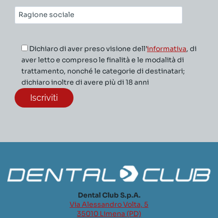
Ragione
sociale*
Dichiaro di aver preso visione dell’
informativa
, di
aver letto e compreso le finalità e le modalità di
trattamento, nonché le categorie di destinatari;
dichiaro inoltre di avere più di 18 anni
Dental Club S.p.A.
Via Alessandro Volta, 5
35010 Limena (PD)