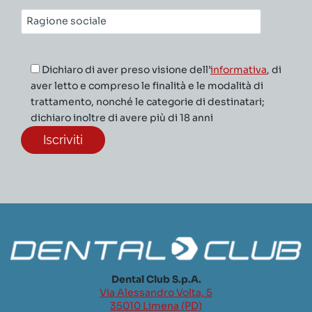
Ragione
sociale*
Dichiaro di aver preso visione dell’
informativa
, di
aver letto e compreso le finalità e le modalità di
trattamento, nonché le categorie di destinatari;
dichiaro inoltre di avere più di 18 anni
Dental Club S.p.A.
Via Alessandro Volta, 5
35010 Limena (PD)