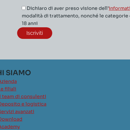
Dichiaro di aver preso visione dell’
informat
modalità di trattamento, nonché le categorie di
18 anni
I SIAMO
Azienda
e filiali
Il team di consulenti
Deposito e logistica
Servizi avanzati
Download
Academy