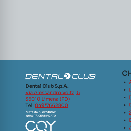
CH
Dental Club S.p.A.
L
Via Alessandro Volta, 5
35010 Limena (PD)
Tel:
049/7662800