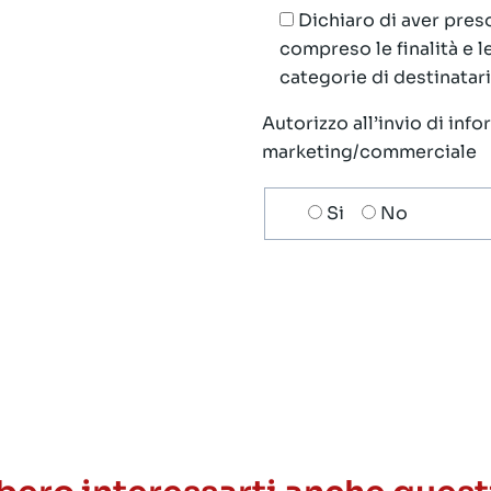
Dichiaro di aver preso
compreso le finalità e 
categorie di destinatari;
Autorizzo all’invio di inf
marketing/commerciale
Scelta
Si
No
invio
ricezione
newsletter