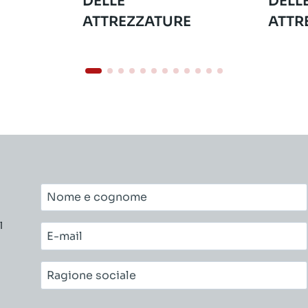
DELLE
DELL
ATTREZZATURE
ATTR
Nome
e
l
cognome*
E-
mail*
Ragione
sociale*