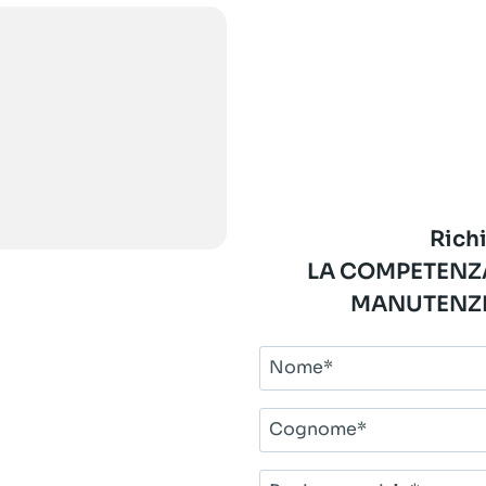
Richi
LA COMPETENZA
MANUTENZI
Nome*
Cognome*
Ragione