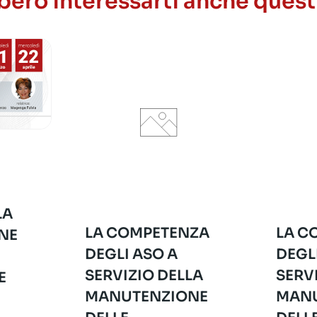
ero interessarti anche quest
LA
LA COMPETENZA
LA C
NE
DEGLI ASO A
DEGL
SERVIZIO DELLA
SERV
E
MANUTENZIONE
MANU