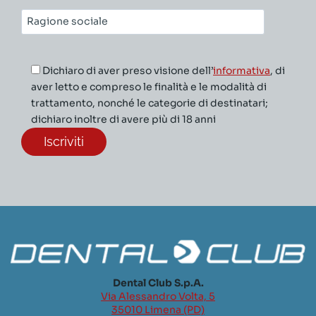
Ragione
sociale*
Dichiaro di aver preso visione dell’
informativa
, di
aver letto e compreso le finalità e le modalità di
trattamento, nonché le categorie di destinatari;
dichiaro inoltre di avere più di 18 anni
Dental Club S.p.A.
Via Alessandro Volta, 5
35010 Limena (PD)