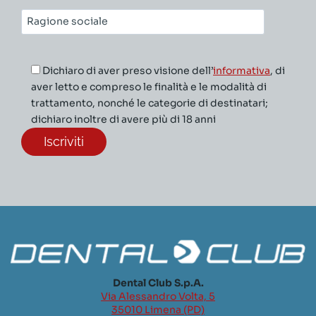
Ragione
sociale*
Dichiaro di aver preso visione dell’
informativa
, di
aver letto e compreso le finalità e le modalità di
trattamento, nonché le categorie di destinatari;
dichiaro inoltre di avere più di 18 anni
Dental Club S.p.A.
Via Alessandro Volta, 5
35010 Limena (PD)