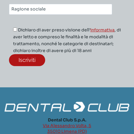
Ragione
sociale*
Dichiaro di aver preso visione dell’
informativa
, di
aver letto e compreso le finalità e le modalità di
trattamento, nonché le categorie di destinatari;
dichiaro inoltre di avere più di 18 anni
Dental Club S.p.A.
Via Alessandro Volta, 5
35010 Limena (PD)