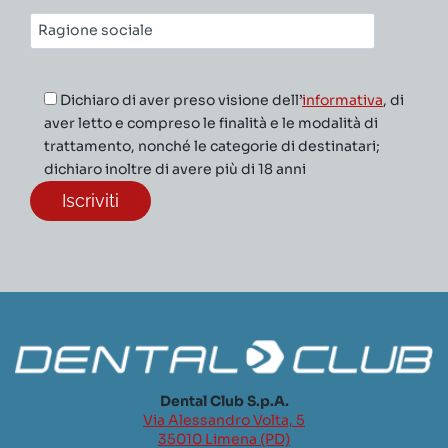
Ragione
sociale*
Dichiaro di aver preso visione dell’
informativa
, di
aver letto e compreso le finalità e le modalità di
trattamento, nonché le categorie di destinatari;
dichiaro inoltre di avere più di 18 anni
Dental Club S.p.A.
Via Alessandro Volta, 5
35010 Limena (PD)