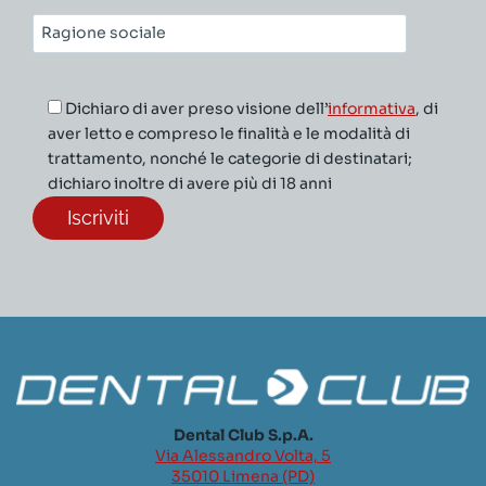
Ragione
sociale*
Dichiaro di aver preso visione dell’
informativa
, di
aver letto e compreso le finalità e le modalità di
trattamento, nonché le categorie di destinatari;
dichiaro inoltre di avere più di 18 anni
Dental Club S.p.A.
Via Alessandro Volta, 5
35010 Limena (PD)