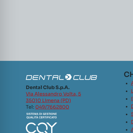
CH
Dental Club S.p.A.
L
Via Alessandro Volta, 5
35010 Limena (PD)
Tel:
049/7662800