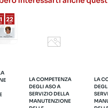
ero interessarti anche quest
LA
LA COMPETENZA
LA C
NE
DEGLI ASO A
DEGL
SERVIZIO DELLA
SERV
E
MANUTENZIONE
MANU