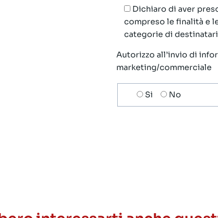
Dichiaro di aver preso
compreso le finalità e 
categorie di destinatari;
Autorizzo all’invio di inf
marketing/commerciale
Scelta
Si
No
invio
ricezione
newsletter