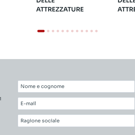
DELLE
DELL
ATTREZZATURE
ATTR
Nome
e
l
cognome*
E-
mail*
Ragione
sociale*