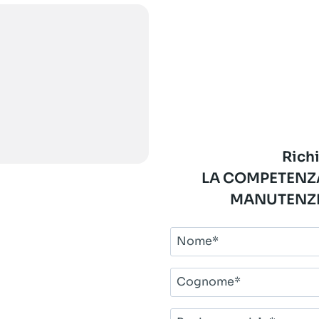
Richi
LA COMPETENZA
MANUTENZI
Nome*
Cognome*
Ragione