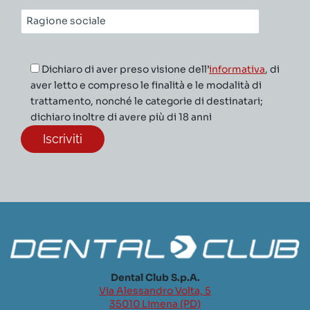
Ragione
sociale*
Dichiaro di aver preso visione dell’
informativa
, di
aver letto e compreso le finalità e le modalità di
trattamento, nonché le categorie di destinatari;
dichiaro inoltre di avere più di 18 anni
Dental Club S.p.A.
Via Alessandro Volta, 5
35010 Limena (PD)