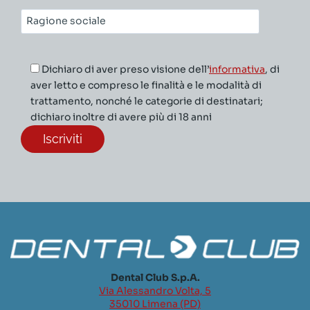
Ragione
sociale*
Dichiaro di aver preso visione dell’
informativa
, di
aver letto e compreso le finalità e le modalità di
trattamento, nonché le categorie di destinatari;
dichiaro inoltre di avere più di 18 anni
Dental Club S.p.A.
Via Alessandro Volta, 5
35010 Limena (PD)