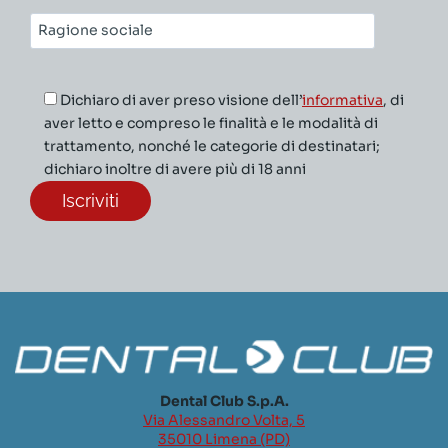
Ragione
sociale*
Dichiaro di aver preso visione dell’
informativa
, di
aver letto e compreso le finalità e le modalità di
trattamento, nonché le categorie di destinatari;
dichiaro inoltre di avere più di 18 anni
Dental Club S.p.A.
Via Alessandro Volta, 5
35010 Limena (PD)