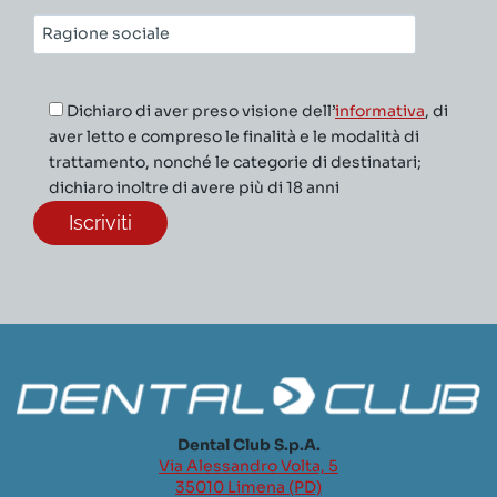
Ragione
sociale*
Dichiaro di aver preso visione dell’
informativa
, di
aver letto e compreso le finalità e le modalità di
trattamento, nonché le categorie di destinatari;
dichiaro inoltre di avere più di 18 anni
Dental Club S.p.A.
Via Alessandro Volta, 5
35010 Limena (PD)