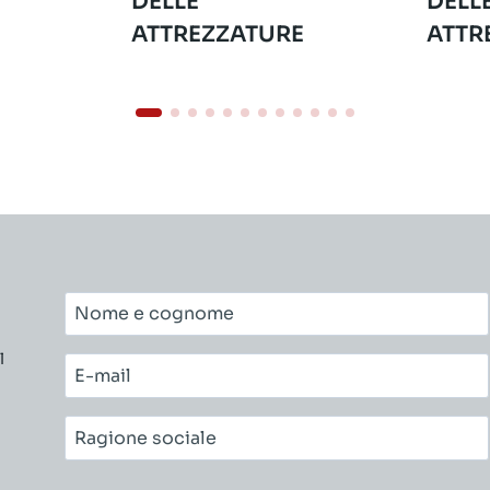
DELLE
DELL
ATTREZZATURE
ATTR
Nome
e
l
cognome*
E-
mail*
Ragione
sociale*