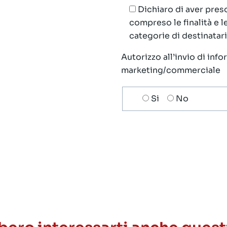
Dichiaro di aver preso
compreso le finalità e 
categorie di destinatari;
Autorizzo all’invio di inf
marketing/commerciale
Scelta
Si
No
invio
ricezione
newsletter