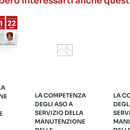
ero interessarti anche quest
LA
LA COMPETENZA
LA C
NE
DEGLI ASO A
DEGL
SERVIZIO DELLA
SERV
E
MANUTENZIONE
MANU