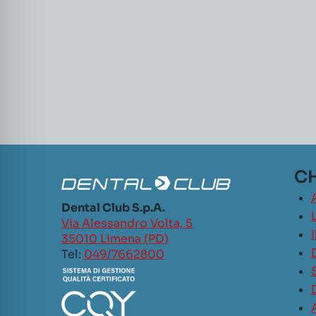
CH
Dental Club S.p.A.
L
Via Alessandro Volta, 5
35010 Limena (PD)
Tel:
049/7662800