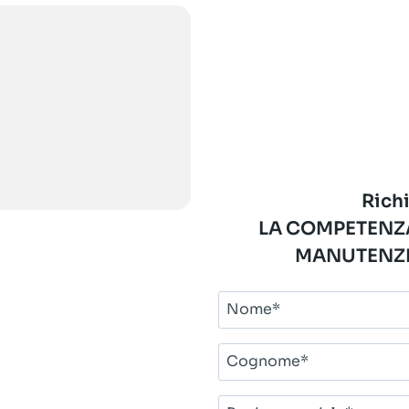
Richi
LA COMPETENZA
MANUTENZI
Nome*
Cognome*
Ragione