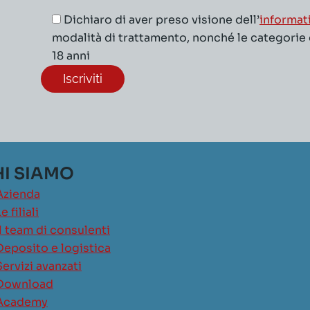
Dichiaro di aver preso visione dell’
informat
modalità di trattamento, nonché le categorie di
18 anni
I SIAMO
Azienda
e filiali
Il team di consulenti
Deposito e logistica
Servizi avanzati
Download
Academy