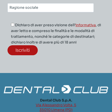
Ragione
sociale*
Dichiaro di aver preso visione dell’
informativa
, di
aver letto e compreso le finalità e le modalità di
trattamento, nonché le categorie di destinatari;
dichiaro inoltre di avere più di 18 anni
Dental Club S.p.A.
Via Alessandro Volta, 5
35010 Limena (PD)