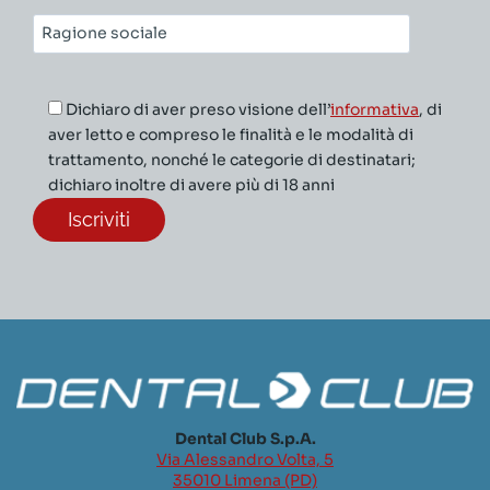
Ragione
sociale*
Dichiaro di aver preso visione dell’
informativa
, di
aver letto e compreso le finalità e le modalità di
trattamento, nonché le categorie di destinatari;
dichiaro inoltre di avere più di 18 anni
Dental Club S.p.A.
Via Alessandro Volta, 5
35010 Limena (PD)