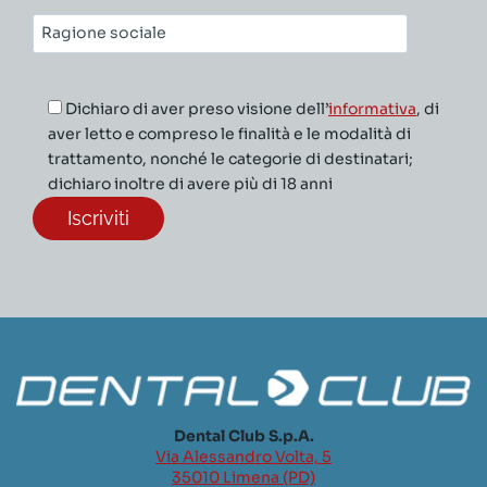
Ragione
sociale*
Dichiaro di aver preso visione dell’
informativa
, di
aver letto e compreso le finalità e le modalità di
trattamento, nonché le categorie di destinatari;
dichiaro inoltre di avere più di 18 anni
Dental Club S.p.A.
Via Alessandro Volta, 5
35010 Limena (PD)