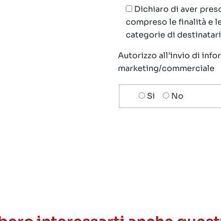
Dichiaro di aver preso
compreso le finalità e 
categorie di destinatari;
Autorizzo all’invio di inf
marketing/commerciale
Scelta
Si
No
invio
ricezione
newsletter