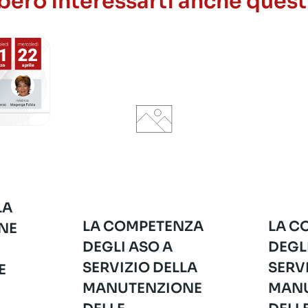
ero interessarti anche quest
LA
LA COMPETENZA
LA C
NE
DEGLI ASO A
DEGL
SERVIZIO DELLA
SERV
E
MANUTENZIONE
MANU