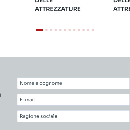
DELLE
DELL
ATTREZZATURE
ATTR
Nome
e
l
cognome*
E-
mail*
Ragione
sociale*