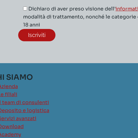
Dichiaro di aver preso visione dell’
informat
modalità di trattamento, nonché le categorie di
18 anni
I SIAMO
Azienda
e filiali
Il team di consulenti
Deposito e logistica
Servizi avanzati
Download
Academy