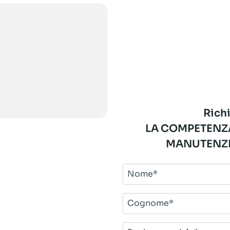
Richi
LA COMPETENZA
MANUTENZI
Nome*
Cognome*
Ragione