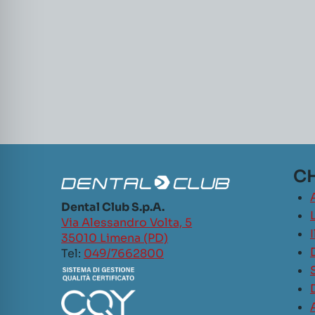
CH
Dental Club S.p.A.
L
Via Alessandro Volta, 5
35010 Limena (PD)
Tel:
049/7662800