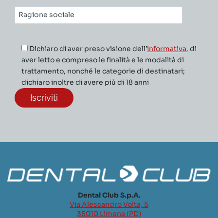
Ragione
sociale*
Dichiaro di aver preso visione dell’
informativa
, di
aver letto e compreso le finalità e le modalità di
trattamento, nonché le categorie di destinatari;
dichiaro inoltre di avere più di 18 anni
Dental Club S.p.A.
Via Alessandro Volta, 5
35010 Limena (PD)