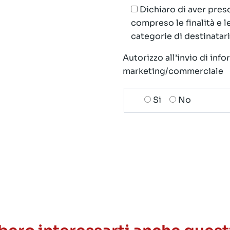
Dichiaro di aver preso
compreso le finalità e 
categorie di destinatari;
Autorizzo all’invio di inf
marketing/commerciale
Scelta
Si
No
invio
ricezione
newsletter