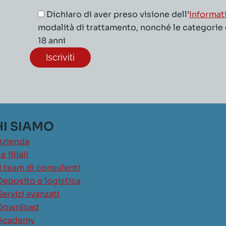
Dichiaro di aver preso visione dell’
informat
modalità di trattamento, nonché le categorie di
18 anni
I SIAMO
Azienda
e filiali
Il team di consulenti
Deposito e logistica
Servizi avanzati
Download
Academy