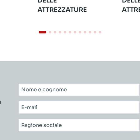
DELLE
DELL
ATTREZZATURE
ATTR
Nome
e
l
cognome*
E-
mail*
Ragione
sociale*