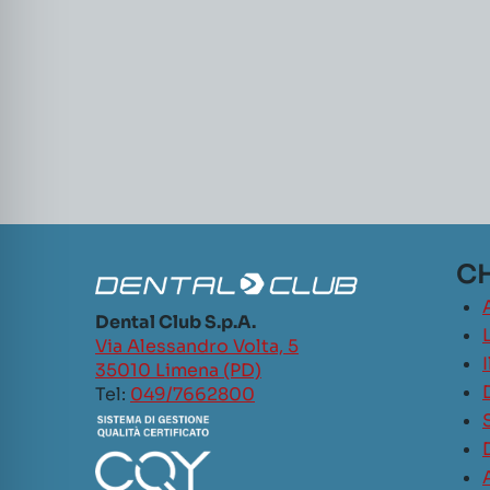
CH
Dental Club S.p.A.
L
Via Alessandro Volta, 5
35010 Limena (PD)
Tel:
049/7662800