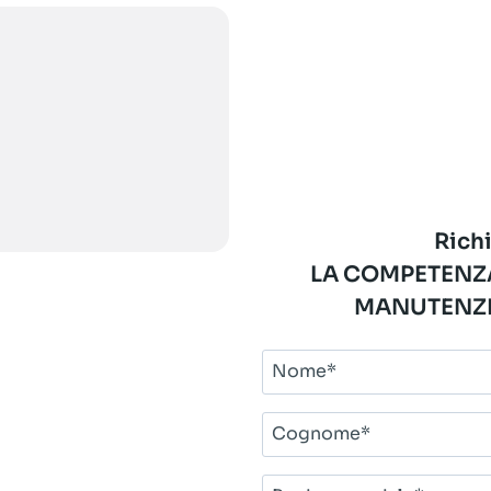
Richi
LA COMPETENZA
MANUTENZI
Nome*
Cognome*
Ragione