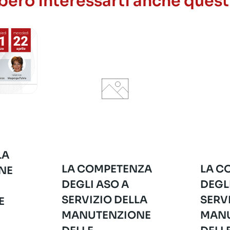
ero interessarti anche quest
LA
LA COMPETENZA
LA C
NE
DEGLI ASO A
DEGL
SERVIZIO DELLA
SERV
E
MANUTENZIONE
MANU