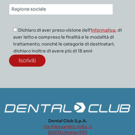
Ragione
sociale*
Dichiaro di aver preso visione dell’
informativa
, di
aver letto e compreso le finalità e le modalità di
trattamento, nonché le categorie di destinatari;
dichiaro inoltre di avere più di 18 anni
Dental Club S.p.A.
Via Alessandro Volta, 5
35010 Limena (PD)