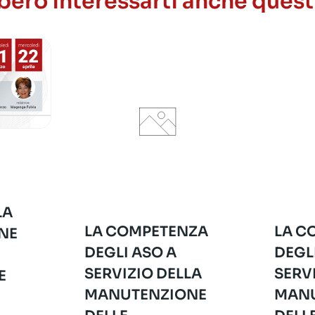
ero interessarti anche quest
LA
LA COMPETENZA
LA C
NE
DEGLI ASO A
DEGL
SERVIZIO DELLA
SERV
E
MANUTENZIONE
MANU