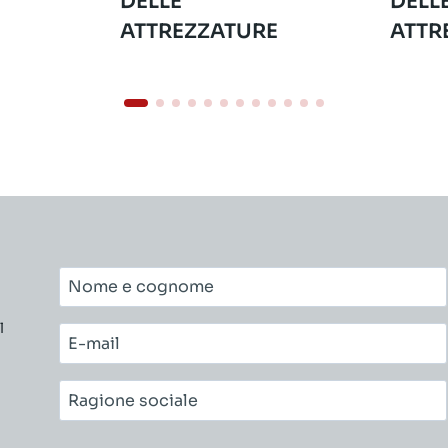
DELLE
DELL
ATTREZZATURE
ATTR
Nome
e
l
cognome*
E-
mail*
Ragione
sociale*