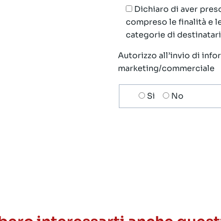
Dichiaro di aver preso
compreso le finalità e 
categorie di destinatari;
Autorizzo all’invio di inf
marketing/commerciale
Scelta
Si
No
invio
ricezione
newsletter