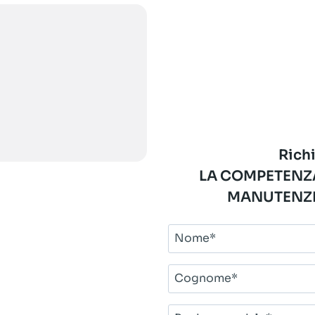
Richi
LA COMPETENZA
MANUTENZI
Nome*
Cognome*
Ragione