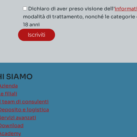
Dichiaro di aver preso visione dell’
informat
modalità di trattamento, nonché le categorie di
18 anni
I SIAMO
Azienda
e filiali
Il team di consulenti
Deposito e logistica
Servizi avanzati
Download
Academy