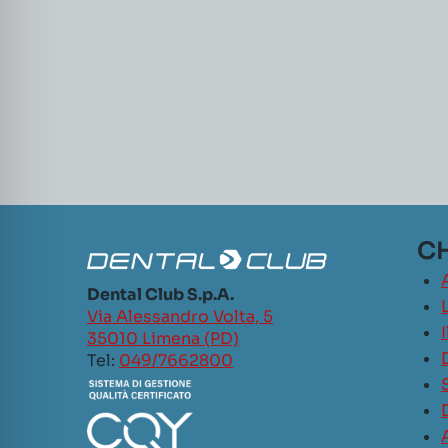
CH
Dental Club S.p.A.
L
Via Alessandro Volta, 5
35010 Limena (PD)
Tel:
049/7662800