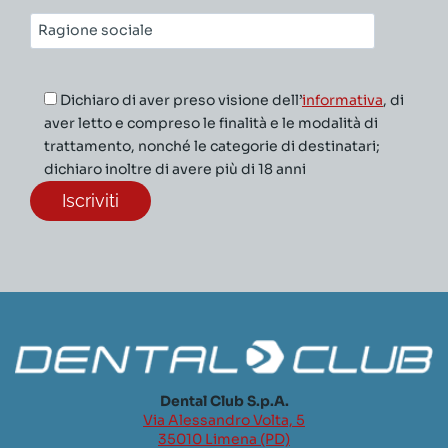
Ragione
sociale*
Dichiaro di aver preso visione dell’
informativa
, di
aver letto e compreso le finalità e le modalità di
trattamento, nonché le categorie di destinatari;
dichiaro inoltre di avere più di 18 anni
Dental Club S.p.A.
Via Alessandro Volta, 5
35010 Limena (PD)