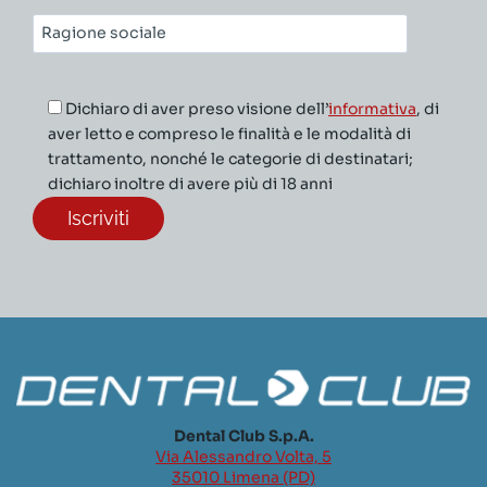
Ragione
sociale*
Dichiaro di aver preso visione dell’
informativa
, di
aver letto e compreso le finalità e le modalità di
trattamento, nonché le categorie di destinatari;
dichiaro inoltre di avere più di 18 anni
Dental Club S.p.A.
Via Alessandro Volta, 5
35010 Limena (PD)