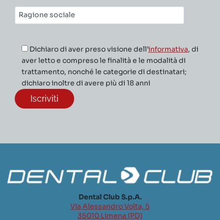
Ragione
sociale*
Dichiaro di aver preso visione dell’
informativa
, di
aver letto e compreso le finalità e le modalità di
trattamento, nonché le categorie di destinatari;
dichiaro inoltre di avere più di 18 anni
Dental Club S.p.A.
Via Alessandro Volta, 5
35010 Limena (PD)