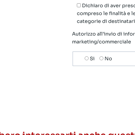
Dichiaro di aver preso
compreso le finalità e 
categorie di destinatari;
Autorizzo all’invio di inf
marketing/commerciale
Scelta
Si
No
invio
ricezione
newsletter