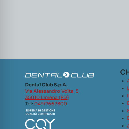
CH
Dental Club S.p.A.
L
Via Alessandro Volta, 5
35010 Limena (PD)
Tel:
049/7662800