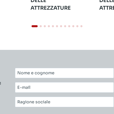
DELLE
DELL
ATTREZZATURE
ATTR
Nome
e
l
cognome*
E-
mail*
Ragione
sociale*