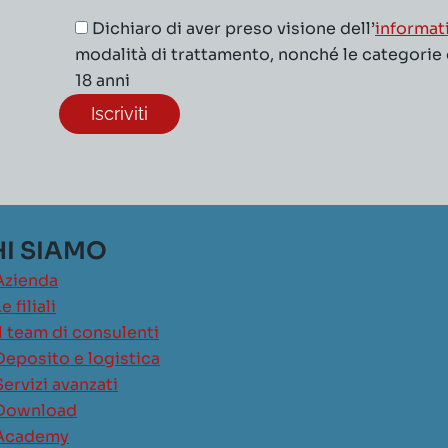
Dichiaro di aver preso visione dell’
informat
modalità di trattamento, nonché le categorie di
18 anni
I SIAMO
Azienda
e filiali
Il team di consulenti
Deposito e logistica
Servizi avanzati
Download
Academy