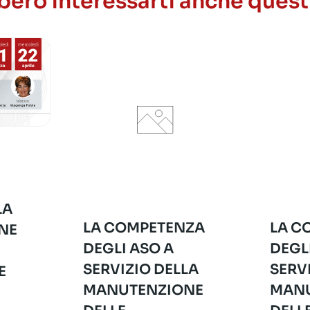
ero interessarti anche quest
LA
LA COMPETENZA
LA C
NE
DEGLI ASO A
DEGL
SERVIZIO DELLA
SERV
E
MANUTENZIONE
MANU