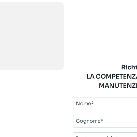
Richi
LA COMPETENZA
MANUTENZI
Nome*
Cognome*
Ragione