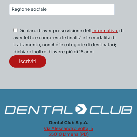
Ragione
sociale*
Dichiaro di aver preso visione dell’
informativa
, di
aver letto e compreso le finalità e le modalità di
trattamento, nonché le categorie di destinatari;
dichiaro inoltre di avere più di 18 anni
Dental Club S.p.A.
Via Alessandro Volta, 5
35010 Limena (PD)