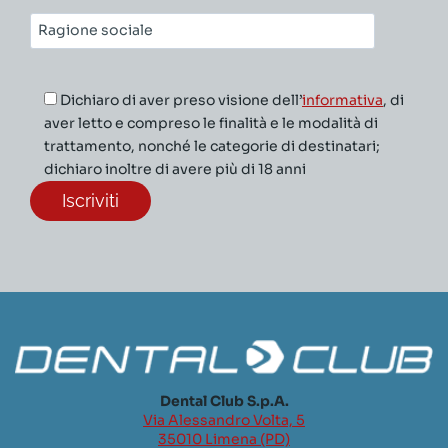
Ragione
sociale*
Dichiaro di aver preso visione dell’
informativa
, di
aver letto e compreso le finalità e le modalità di
trattamento, nonché le categorie di destinatari;
dichiaro inoltre di avere più di 18 anni
Dental Club S.p.A.
Via Alessandro Volta, 5
35010 Limena (PD)