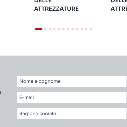
DELLE
DELL
ATTREZZATURE
ATTR
Nome
e
l
cognome*
E-
mail*
Ragione
sociale*