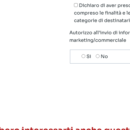
Dichiaro di aver preso
compreso le finalità e 
categorie di destinatari;
Autorizzo all’invio di inf
marketing/commerciale
Scelta
Si
No
invio
ricezione
newsletter