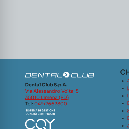
CH
Dental Club S.p.A.
L
Via Alessandro Volta, 5
35010 Limena (PD)
Tel:
049/7662800