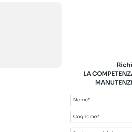
Richi
LA COMPETENZA
MANUTENZI
Nome*
Cognome*
Ragione