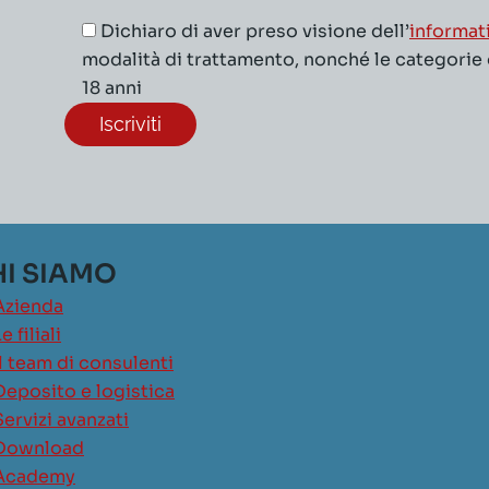
Dichiaro di aver preso visione dell’
informat
modalità di trattamento, nonché le categorie di
18 anni
I SIAMO
Azienda
e filiali
Il team di consulenti
Deposito e logistica
Servizi avanzati
Download
Academy