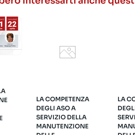
ero interessarti anche quest
LA
LA COMPETENZA
LA C
NE
DEGLI ASO A
DEGL
SERVIZIO DELLA
SERV
E
MANUTENZIONE
MANU