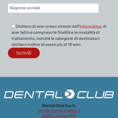
Ragione
sociale*
Dichiaro di aver preso visione dell’
informativa
, di
aver letto e compreso le finalità e le modalità di
trattamento, nonché le categorie di destinatari;
dichiaro inoltre di avere più di 18 anni
Dental Club S.p.A.
Via Alessandro Volta, 5
35010 Limena (PD)