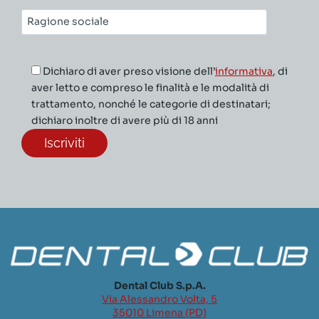
Ragione
sociale*
Dichiaro di aver preso visione dell’
informativa
, di
aver letto e compreso le finalità e le modalità di
trattamento, nonché le categorie di destinatari;
dichiaro inoltre di avere più di 18 anni
Dental Club S.p.A.
Via Alessandro Volta, 5
35010 Limena (PD)