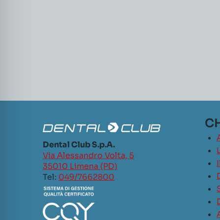
CH
Dental Club S.p.A.
L
Via Alessandro Volta, 5
35010 Limena (PD)
Tel:
049/7662800