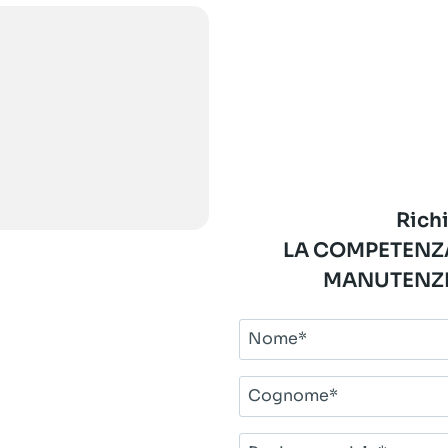
Richi
LA COMPETENZA
MANUTENZI
Nome*
Cognome*
Ragione