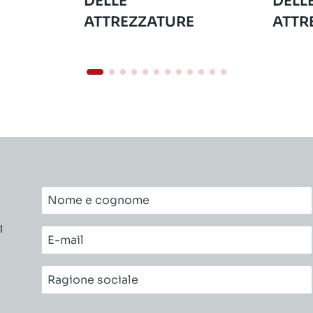
DELLE
DELL
ATTREZZATURE
ATTR
Nome
e
l
cognome*
E-
mail*
Ragione
sociale*