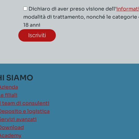
Dichiaro di aver preso visione dell’
informat
modalità di trattamento, nonché le categorie di
18 anni
I SIAMO
Azienda
e filiali
Il team di consulenti
Deposito e logistica
Servizi avanzati
Download
Academy