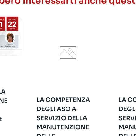
ero interessarti anche quest
LA
LA COMPETENZA
LA C
NE
DEGLI ASO A
DEGL
SERVIZIO DELLA
SERV
E
MANUTENZIONE
MANU