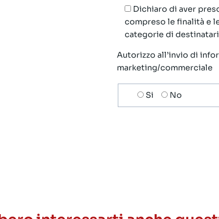
Dichiaro di aver preso
compreso le finalità e 
categorie di destinatari;
Autorizzo all’invio di inf
marketing/commerciale
Scelta
Si
No
invio
ricezione
newsletter